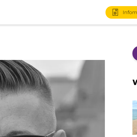
Infom
+49 170 2
W
Infomater
+49 3727 