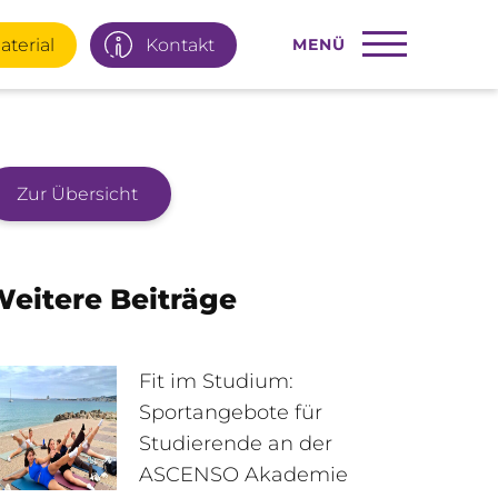
aterial
Kontakt
MENÜ
Zur Übersicht
22 77 66
Infotage
eitere Beiträge
ial
E-Mail
Fit im Studium:
Sportangebote für
Studierende an der
95 92 977
Interner Bereich
ASCENSO Akademie