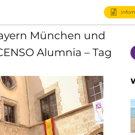
Infom
Bayern München und
CENSO Alumnia – Tag
+49 170 2
W
Infomater
+49 3727 