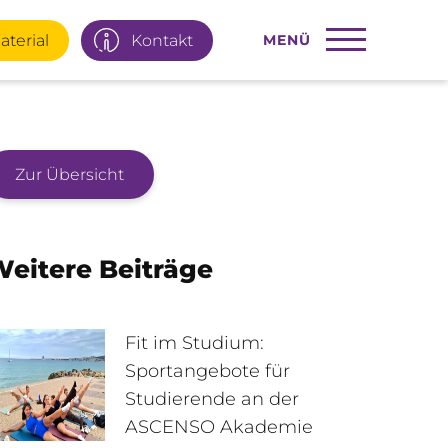
aterial
Kontakt
MENÜ
Zur Übersicht
22 77 66
Infotage
eitere Beiträge
ial
E-Mail
Fit im Studium:
Sportangebote für
Studierende an der
95 92 977
Interner Bereich
ASCENSO Akademie