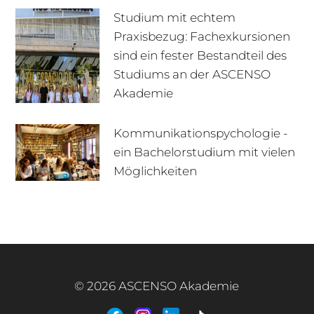
Studium mit echtem
Praxisbezug: Fachexkursionen
sind ein fester Bestandteil des
Studiums an der ASCENSO
Akademie
Kommunikationspychologie -
ein Bachelorstudium mit vielen
+49 170 222 77 66
Infotage
Möglichkeiten
Infomaterial
E-Mail
© 2026 ASCENSO Akademie
+49 3727 95 92 977
Interner Bereich