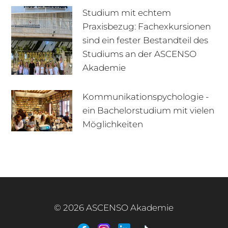
Studium mit echtem
Praxisbezug: Fachexkursionen
sind ein fester Bestandteil des
Studiums an der ASCENSO
Akademie
Kommunikationspychologie -
ein Bachelorstudium mit vielen
+49 170 222 77 66
Infotage
Möglichkeiten
Infomaterial
E-Mail
© 2026 ASCENSO Akademie
+49 3727 95 92 977
Interner Bereich