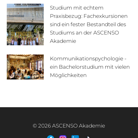
Studium mit echtem
Praxisbezug: Fachexkursionen
sind ein fester Bestandteil des
Studiums an der ASCENSO
Akademie
Kommunikationspychologie -
ein Bachelorstudium mit vielen
+49 170 222 77 66
Infotage
Möglichkeiten
Infomaterial
E-Mail
© 2026 ASCENSO Akademie
+49 3727 95 92 977
Interner Bereich