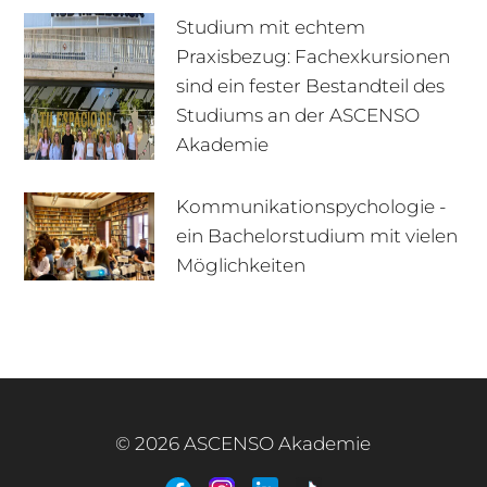
Studium mit echtem
Praxisbezug: Fachexkursionen
sind ein fester Bestandteil des
Studiums an der ASCENSO
Akademie
Kommunikationspychologie -
ein Bachelorstudium mit vielen
+49 170 222 77 66
Infotage
Möglichkeiten
Infomaterial
E-Mail
© 2026 ASCENSO Akademie
+49 3727 95 92 977
Interner Bereich