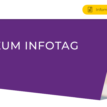
Infom
UM INFOTAG
+49 170 2
Infomater
+49 3727 