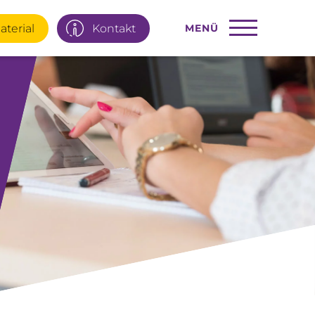
aterial
Kontakt
MENÜ
22 77 66
Infotage
ial
E-Mail
95 92 977
Interner Bereich