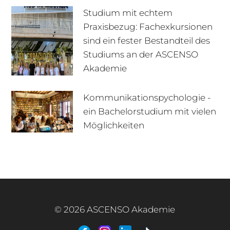
Studium mit echtem
Praxisbezug: Fachexkursionen
sind ein fester Bestandteil des
Studiums an der ASCENSO
Akademie
Kommunikationspychologie -
ein Bachelorstudium mit vielen
+49 170 222 77 66
Infotage
Möglichkeiten
Infomaterial
E-Mail
© 2026 ASCENSO Akademie
+49 3727 95 92 977
Interner Bereich