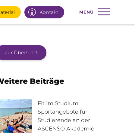
aterial
Kontakt
MENÜ
Zur Übersicht
22 77 66
Infotage
eitere Beiträge
ial
E-Mail
Fit im Studium:
Sportangebote für
Studierende an der
95 92 977
Interner Bereich
ASCENSO Akademie