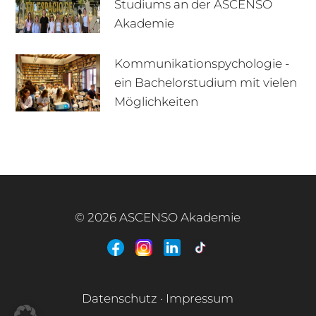
Studiums an der ASCENSO
Akademie
Kommunikationspychologie -
ein Bachelorstudium mit vielen
+49 170 222 77 66
Infotage
Möglichkeiten
Infomaterial
E-Mail
© 2026 ASCENSO Akademie
+49 3727 95 92 977
Interner Bereich
Datenschutz
·
Impressum