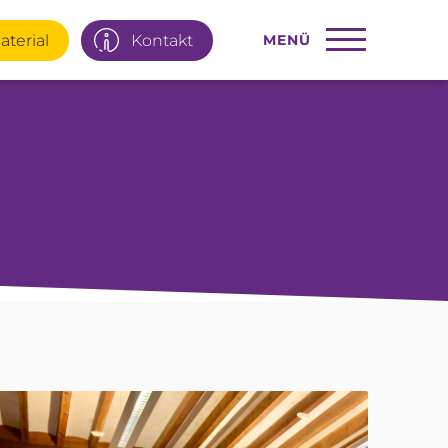
aterial
Kontakt
MENÜ
22 77 66
Infotage
ial
E-Mail
95 92 977
Interner Bereich