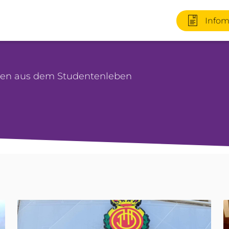
Infom
emen aus dem Studentenleben
+49 170 2
Infomater
+49 3727 