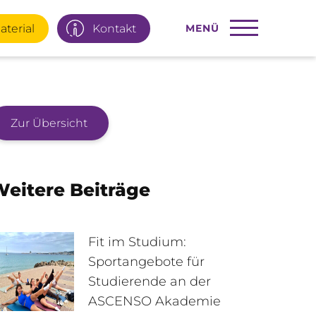
aterial
Kontakt
MENÜ
Zur Übersicht
22 77 66
Infotage
eitere Beiträge
ial
E-Mail
Fit im Studium:
Sportangebote für
Studierende an der
95 92 977
Interner Bereich
ASCENSO Akademie