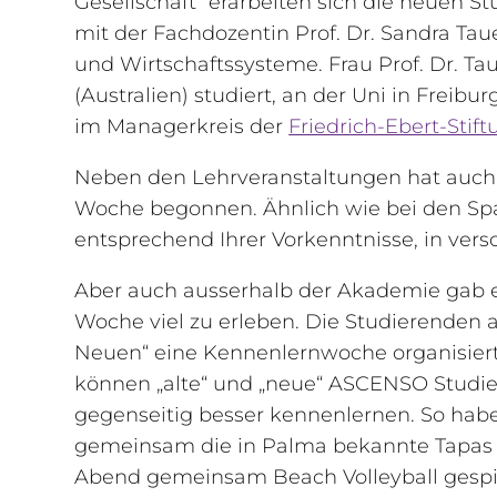
Gesellschaft“ erarbeiten sich die neuen
mit der Fachdozentin Prof. Dr. Sandra Taue
und Wirtschaftssysteme. Frau Prof. Dr. Ta
(Australien) studiert, an der Uni in Freib
im Managerkreis der
Friedrich-Ebert-Stif
Neben den Lehrveranstaltungen hat auch d
Woche begonnen. Ähnlich wie bei den Spa
entsprechend Ihrer Vorkenntnisse, in ver
Aber auch ausserhalb der Akademie gab es
Woche viel zu erleben. Die Studierenden 
Neuen“ eine Kennenlernwoche organisiert
können „alte“ und „neue“ ASCENSO Studi
gegenseitig besser kennenlernen. So hab
gemeinsam die in Palma bekannte Tapas T
Abend gemeinsam Beach Volleyball gespi