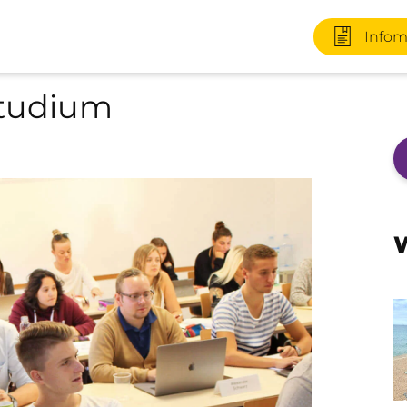
Infom
Studium
+49 170 2
W
Infomater
+49 3727 