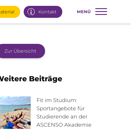
aterial
Kontakt
MENÜ
Zur Übersicht
22 77 66
Infotage
eitere Beiträge
ial
E-Mail
Fit im Studium:
Sportangebote für
Studierende an der
95 92 977
Interner Bereich
ASCENSO Akademie