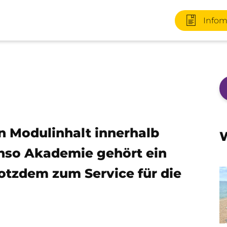
Infom
+49 170 2
in Modulinhalt innerhalb
W
enso Akademie gehört ein
Infomater
otzdem zum Service für die
+49 3727 