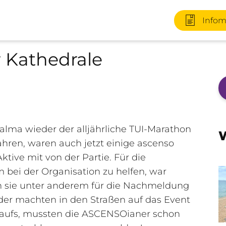
Infom
 Kathedrale
+49 170 2
ma wieder der alljährliche TUI-Marathon
W
hren, waren auch jetzt einige
ascenso
ktive mit von der Partie. Für die
Infomater
 bei der Organisation zu helfen, war
ren sie unter anderem für die Nachmeldung
oder machten in den Straßen auf das Event
+49 3727 
aufs, mussten die ASCENSOianer schon