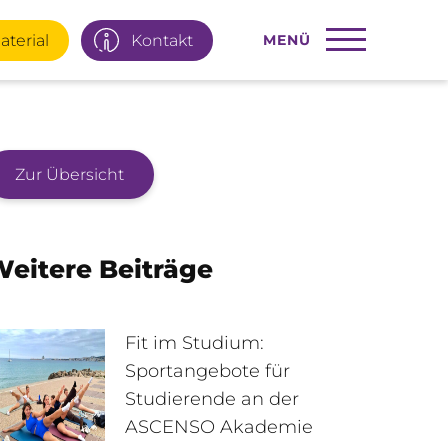
aterial
Kontakt
MENÜ
Zur Übersicht
22 77 66
Infotage
eitere Beiträge
ial
E-Mail
Fit im Studium:
Sportangebote für
Studierende an der
95 92 977
Interner Bereich
ASCENSO Akademie