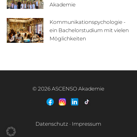
Akademie
Kommunikationspychologie -
ein Bachelorstudium mit vielen
+49 170 222 77 66
Infotage
Möglichkeiten
Infomaterial
E-Mail
© 2026 ASCENSO Akademie
+49 3727 95 92 977
Interner Bereich
Datenschutz
·
Impressum