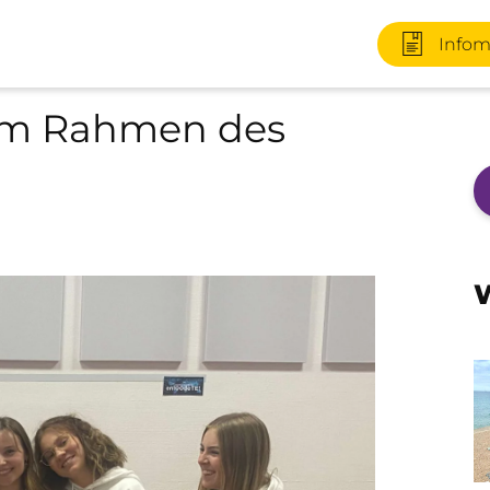
Infom
 im Rahmen des
+49 170 2
W
Infomater
+49 3727 