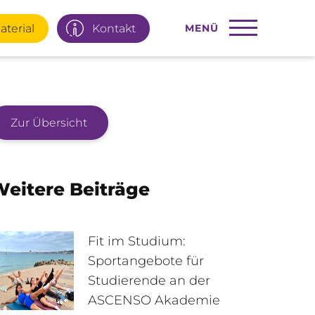
aterial
Kontakt
MENÜ
Zur Übersicht
22 77 66
Infotage
eitere Beiträge
ial
E-Mail
Fit im Studium:
Sportangebote für
Studierende an der
95 92 977
Interner Bereich
ASCENSO Akademie