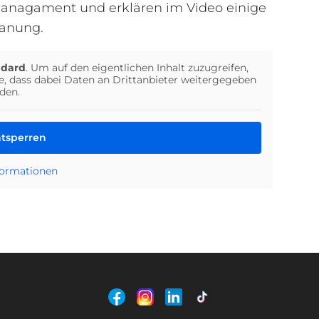
managament und erklären im Video einige
lanung.
ndard
. Um auf den eigentlichen Inhalt zuzugreifen,
ie, dass dabei Daten an Drittanbieter weitergegeben
den.
ntsperren
formationen