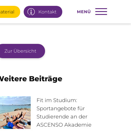
aterial
Kontakt
MENÜ
Zur Übersicht
22 77 66
Infotage
eitere Beiträge
ial
E-Mail
Fit im Studium:
Sportangebote für
Studierende an der
95 92 977
Interner Bereich
ASCENSO Akademie