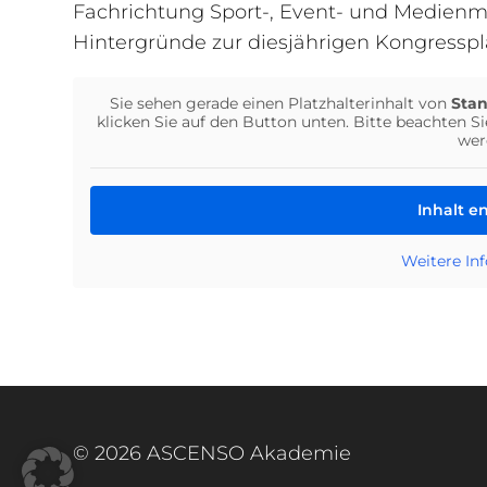
Fachrichtung Sport-, Event- und Medien
Hintergründe zur diesjährigen Kongressp
Sie sehen gerade einen Platzhalterinhalt von
Sta
klicken Sie auf den Button unten. Bitte beachten S
wer
Inhalt e
Weitere In
© 2026 ASCENSO Akademie