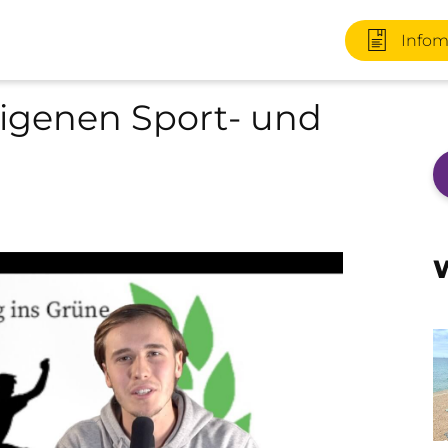
Infom
igenen Sport- und
+49 170 2
W
Infomater
+49 3727 