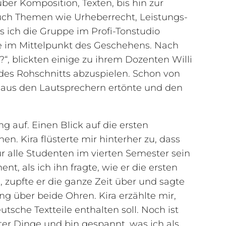
ber Komposition, Texten, bis hin zur
uch Themen wie Urheberrecht, Leistungs-
s ich die Gruppe im Profi-Tonstudio
de im Mittelpunkt des Geschehens. Nach
t?“, blickten einige zu ihrem Dozenten Willi
 des Rohschnitts abzuspielen. Schon von
e aus den Lautsprechern ertönte und den
g auf. Einen Blick auf die ersten
en. Kira flüsterte mir hinterher zu, dass
r alle Studenten im vierten Semester sein
t, als ich ihn fragte, wie er die ersten
, zupfte er die ganze Zeit über und sagte
ng über beide Ohren. Kira erzählte mir,
tsche Textteile enthalten soll. Noch ist
uter Dinge und bin gespannt, was ich als