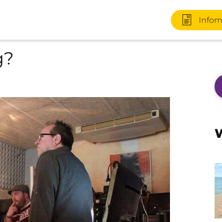
Infom
g?
+49 170 2
W
Infomater
+49 3727 