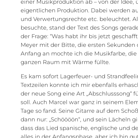
einer Musikproduktion ab – von der Idee, ü
eigentlichen Produktion. Dabei werden a
und Verwertungsrechte etc. beleuchtet. Al
besuchte, stand der Text des Songs gera
der Frage: “Was habt ihr bis jetzt geschaff
Meyer mit der Bitte, die ersten Sekunden
Anfang an mochte ich die Musikfarbe, di
ganzen Raum mit Wärme füllte.
Es kam sofort Lagerfeuer- und Strandfeelin
Textzeilen konnte ich mir ebenfalls erhasch
der neue Song eine Art „Abschlusssong“ fü
soll. Auch Marcel war ganz in seinem Elemen
Tage so fand. Seine Gitarre auf dem Schoß
dann nur: „Schöööön“, und sein Lächeln gi
dass das Lied spanische, englische und deu
alles in der Anfangsphase, aber ich bin g