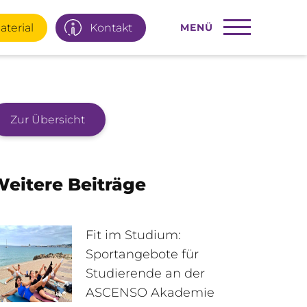
aterial
Kontakt
MENÜ
Zur Übersicht
22 77 66
Infotage
eitere Beiträge
ial
E-Mail
Fit im Studium:
Sportangebote für
Studierende an der
95 92 977
Interner Bereich
ASCENSO Akademie