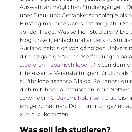
Auswahl an möglichen Studiengängen. Du 
über Brau- und Getränketechnologie bis hi
Einstieg mal eine Übersicht möglicher St
vor der Frage: Was soll ich studieren? Die
Möglichkeit, einfach mal
anders
zu studie
Ausland hebt sich von gängigen Universi
dir einzigartige Auslandserfahrungen pa
studieren
–
spanisch leben
. Neben dem ei
interessante Veranstaltungen für dich als 
alljährliche ascenso Dialog. So kannst du 
dich mit ihnen austauschen, dein Netzwe
schon der
FC Bayern
,
Robinson Club
bis h
einige zu nennen. Doch um nun gezielt auf
zurückzukommen…
Was soll ich studieren?