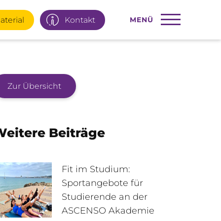
aterial
Kontakt
MENÜ
Zur Übersicht
22 77 66
Infotage
eitere Beiträge
ial
E-Mail
Fit im Studium:
Sportangebote für
Studierende an der
95 92 977
Interner Bereich
ASCENSO Akademie