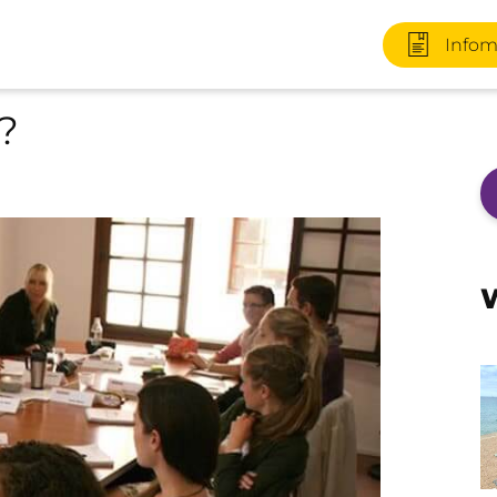
Infom
?
+49 170 2
W
Infomater
+49 3727 