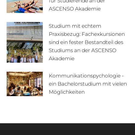
für Studierende an der
ASCENSO Akademie
Studium mit echtem
Praxisbezug: Fachexkursionen
sind ein fester Bestandteil des
Studiums an der ASCENSO
Akademie
Kommunikationspychologie -
ein Bachelorstudium mit vielen
+49 170 222 77 66
Infotage
Möglichkeiten
Infomaterial
E-Mail