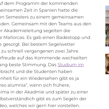
t auf dem Programm der kommenden
insamen Zeit in Spanien hatte die
rten Semesters zu einem gemeinsamen
aden. Gemeinsam mit den Teams aus den
r Akademieleitung segelten die
e Mallorcas. Es gab einen Badestopp und
e gesorgt. Bei bestem Segelwetter
l zu schnell vergangenen zwei Jahre
rfreude auf das Kommende wechselten
 lang beste Stimmung. Das
Studium im
ebracht und die Studenten haben
nheit für ein Wiedersehen gibt es ja
 alumnia“, wenn sich frühere,
alma in der Akadmie und später zu einer
bstverständlich gibt es zum Segeln der
o, welches wir gern hier vorstellen.