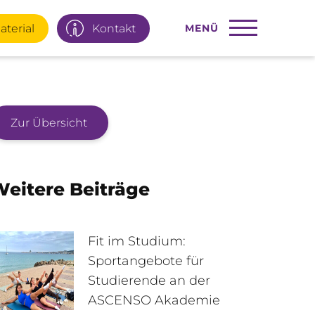
aterial
Kontakt
MENÜ
Zur Übersicht
22 77 66
Infotage
eitere Beiträge
ial
E-Mail
Fit im Studium:
Sportangebote für
Studierende an der
95 92 977
Interner Bereich
ASCENSO Akademie